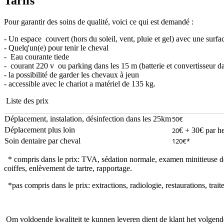
Tarifs
Pour garantir des soins de qualité, voici ce qui est demandé :
- Un espace couvert (hors du soleil, vent, pluie et gel) avec une s
- Quelq'un(e) pour tenir le cheval
- Eau courante tiede
- courant 220 v ou parking dans les 15 m (batterie et convertisseur da
- la possibilité de garder les chevaux à jeun
- accessible avec le chariot a matériel de 135 kg.
Liste des prix
Déplacement, instalation, désinfection dans les 25km
50€
Déplacement plus loin
20
€ + 30€ par h
Soin dentaire par cheval
120€*
* compris dans le prix: TVA, sédation normale, examen minitieuse de l
coiffes, enlèvement de tartre, rapportage.
*pas compris dans le prix: extractions, radiologie, restaurations, trai
Om voldoende kwaliteit te kunnen leveren dient de klant het volgende