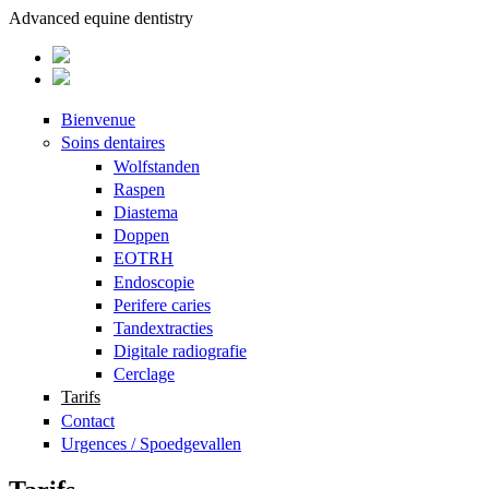
Advanced equine dentistry
Bienvenue
Soins dentaires
Wolfstanden
Raspen
Diastema
Doppen
EOTRH
Endoscopie
Perifere caries
Tandextracties
Digitale radiografie
Cerclage
Tarifs
Contact
Urgences / Spoedgevallen